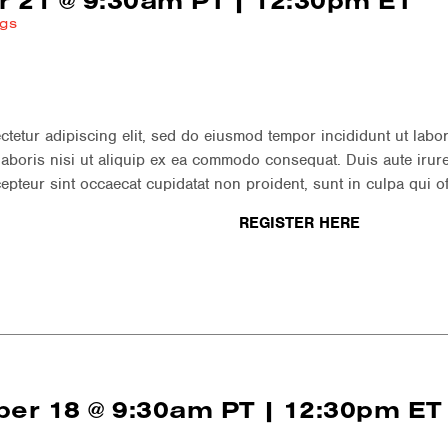
 21 @ 9:30am PT | 12:30pm ET
ngs
ctetur adipiscing elit, sed do eiusmod tempor incididunt ut labo
laboris nisi ut aliquip ex ea commodo consequat. Duis aute irure 
cepteur sint occaecat cupidatat non proident, sunt in culpa qui of
REGISTER HERE
er 18 @ 9:30am PT | 12:30pm ET