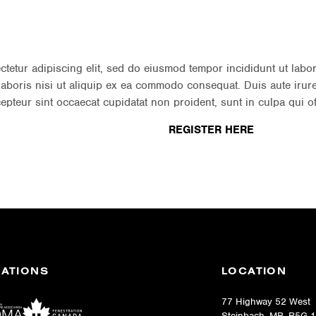
ctetur adipiscing elit, sed do eiusmod tempor incididunt ut labo
laboris nisi ut aliquip ex ea commodo consequat. Duis aute irure 
cepteur sint occaecat cupidatat non proident, sunt in culpa qui of
REGISTER HERE
IATIONS
LOCATION
77 Highway 52 West
Steinbach, MB R5G 