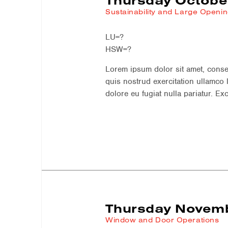
Thursday October
Sustainability and Large Openi
LU=?
HSW=?
Lorem ipsum dolor sit amet, conse
quis nostrud exercitation ullamco 
dolore eu fugiat nulla pariatur. Ex
Thursday Novemb
Window and Door Operations